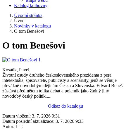
Mapa webu
Katalog knihovny
Úvodní stránka
Úvod
Novinky v katalogu
O tom Benešovi
O tom Benešovi
Kosatík, Pavel,
Životní osudy druhého československého prezidenta z pera
intelektuála, spisovatele, publicisty a scenáristy, jenž se věnuje
převážně novodobým dějinám Česka a Slovenska. Edvard Beneš
zůstává předmětem tolika debat a polemik jako žádný jiný
novodobý český politik.....
Odkaz do katalogu
Datum vložení:
3. 7. 2026 9:31
Datum poslední aktualizace:
3. 7. 2026 9:33
Autor:
L.T.