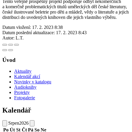
Tento veřejně prospěšný projekt podporuje odbyt nekomerčních
a komerčně problematických titulů uměleckých děl české literatury,
české ilustrované beletrie pro děti a mládež, vědy o literatuře a jejich
distribuci do uvedených knihoven dle jejich vlastního výběru.
Datum vložení:
17. 2. 2023 8:38
Datum poslední aktualizace:
17. 2. 2023 8:43
Autor:
L.T.
Úvod
Aktuality
Kalendář akcí
Novinky v katalogu
Audioknihy
Projekty
Fotogalerie
Kalendář
Srpen
2026
Po
Út
St
Čt
Pá
So
Ne