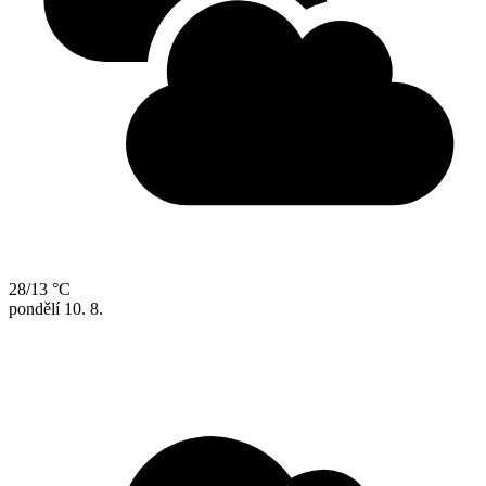
28/13 °C
pondělí
10. 8.