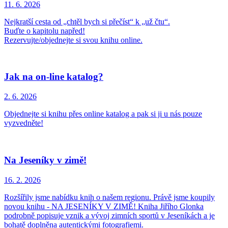
11. 6.
2026
Nejkratší cesta od „chtěl bych si přečíst“ k „už čtu“.
Buďte o kapitolu napřed!
Rezervujte/objednejte si svou knihu online.
Jak na on-line katalog?
2. 6.
2026
Objednejte si knihu přes online katalog a pak si ji u nás pouze
vyzvedněte!
Na Jeseníky v zimě!
16. 2.
2026
Rozšířily jsme nabídku knih o našem regionu. Právě jsme koupily
novou knihu - NA JESENÍKY V ZIMĚ! Kniha Jiřího Glonka
podrobně popisuje vznik a vývoj zimních sportů v Jeseníkách a je
bohatě doplněna autentickými fotografiemi.