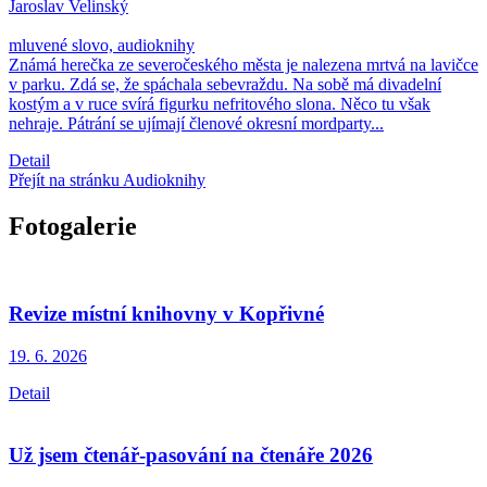
Jaroslav Velinský
mluvené slovo, audioknihy
Známá herečka ze severočeského města je nalezena mrtvá na lavičce
v parku. Zdá se, že spáchala sebevraždu. Na sobě má divadelní
kostým a v ruce svírá figurku nefritového slona. Něco tu však
nehraje. Pátrání se ujímají členové okresní mordparty...
Detail
Přejít na stránku Audioknihy
Fotogalerie
Revize místní knihovny v Kopřivné
19. 6.
2026
Detail
Už jsem čtenář-pasování na čtenáře 2026