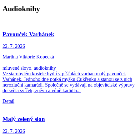
Audioknihy
Pavouček Varhánek
22. 7.
2026
Martina Viktorie Kopecká
mluvené slovo, audioknihy
Ve starobylém kostele bydlí v píšťalách varhan malý pavouček
Varhánek. Jednoho dne potká myšku Cukřenku a stanou se z nich
nerozluční kamarádi. Společně se vydávají na objevitelské výpravy
do světa svíček, zpěvu a vůně kadidla...
Detail
Malý zelený slon
22. 7.
2026