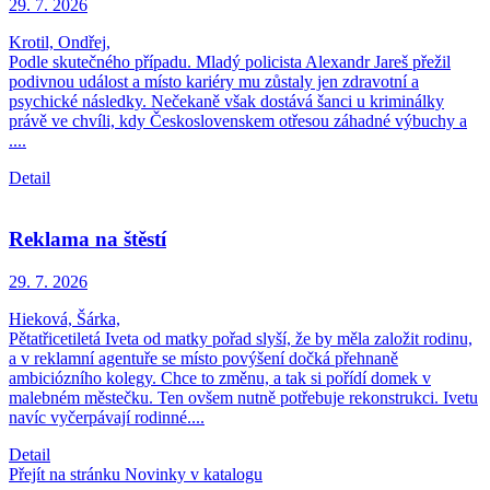
29. 7.
2026
Krotil, Ondřej,
Podle skutečného případu. Mladý policista Alexandr Jareš přežil
podivnou událost a místo kariéry mu zůstaly jen zdravotní a
psychické následky. Nečekaně však dostává šanci u kriminálky
právě ve chvíli, kdy Československem otřesou záhadné výbuchy a
....
Detail
Reklama na štěstí
29. 7.
2026
Hieková, Šárka,
Pětatřicetiletá Iveta od matky pořad slyší, že by měla založit rodinu,
a v reklamní agentuře se místo povýšení dočká přehnaně
ambiciózního kolegy. Chce to změnu, a tak si pořídí domek v
malebném městečku. Ten ovšem nutně potřebuje rekonstrukci. Ivetu
navíc vyčerpávají rodinné....
Detail
Přejít na stránku Novinky v katalogu