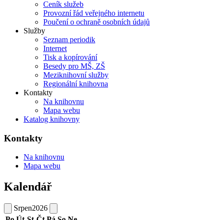
Ceník služeb
Provozní řád veřejného internetu
Poučení o ochraně osobních údajů
Služby
Seznam periodik
Internet
Tisk a kopírování
Besedy pro MŠ, ZŠ
Meziknihovní služby
Regionální knihovna
Kontakty
Na knihovnu
Mapa webu
Katalog knihovny
Kontakty
Na knihovnu
Mapa webu
Kalendář
Srpen
2026
Po
Út
St
Čt
Pá
So
Ne