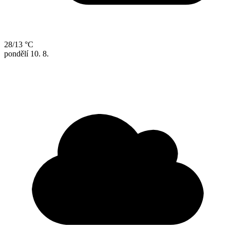
28/13 °C
pondělí
10. 8.