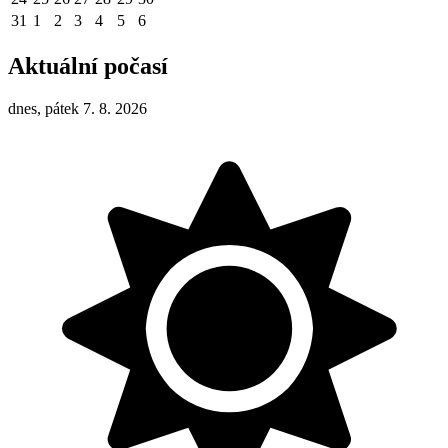
31
1
2
3
4
5
6
Aktuální počasí
dnes, pátek 7. 8. 2026