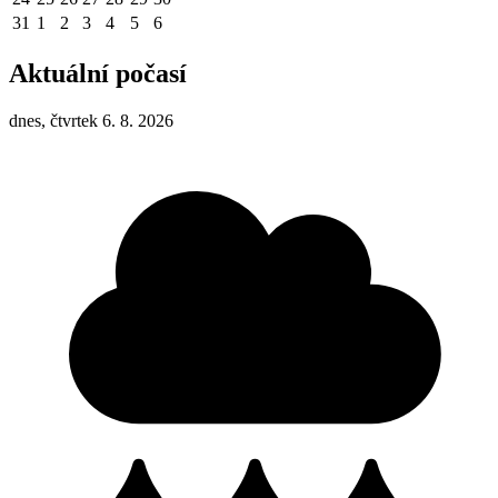
31
1
2
3
4
5
6
Aktuální počasí
dnes, čtvrtek 6. 8. 2026