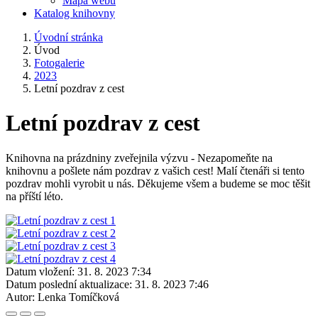
Mapa webu
Katalog knihovny
Úvodní stránka
Úvod
Fotogalerie
2023
Letní pozdrav z cest
Letní pozdrav z cest
Knihovna na prázdniny zveřejnila výzvu - Nezapomeňte na
knihovnu a pošlete nám pozdrav z vašich cest! Malí čtenáři si tento
pozdrav mohli vyrobit u nás. Děkujeme všem a budeme se moc těšit
na příští léto.
Datum vložení:
31. 8. 2023 7:34
Datum poslední aktualizace:
31. 8. 2023 7:46
Autor:
Lenka Tomíčková