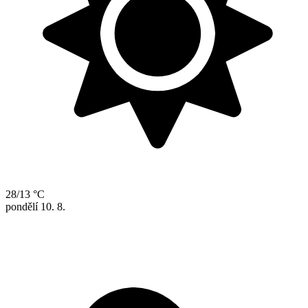
28/13 °C
pondělí
10. 8.